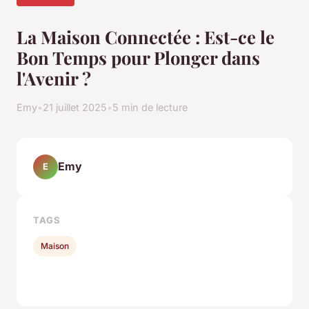
La Maison Connectée : Est-ce le
Bon Temps pour Plonger dans
l'Avenir ?
Emy
•
21 juillet 2025
•
5 min de lecture
Emy
E
TAGS
Maison