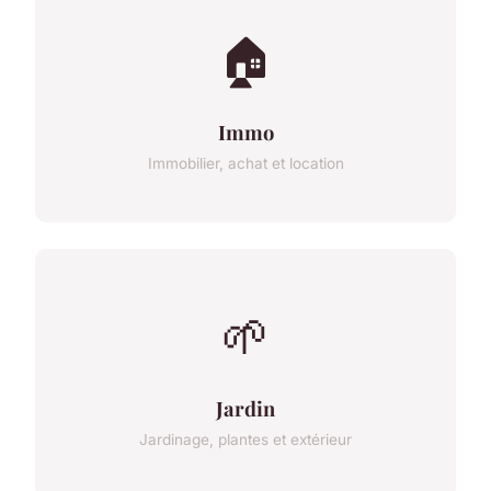
🏠
Immo
Immobilier, achat et location
🌱
Jardin
Jardinage, plantes et extérieur