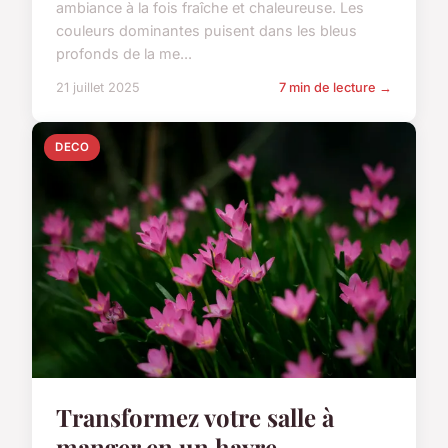
ambiance à la fois fraîche et chaleureuse. Les
couleurs dominantes puisent dans les bleus
profonds de la me...
21 juillet 2025
7 min de lecture →
DECO
Transformez votre salle à
manger en un havre