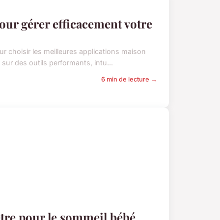
our gérer efficacement votre
r choisir les meilleures applications maison
sur des outils performants, intu...
6 min de lecture →
-être pour le sommeil bébé