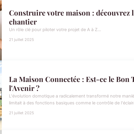
Construire votre maison : découvrez l
chantier
Un rôle clé pour piloter votre projet de A à Z...
21 juillet 2025
La Maison Connectée : Est-ce le Bon
l'Avenir ?
L'évolution domotique a radicalement transformé notre maniè
limitait à des fonctions basiques comme le contrôle de l'éclai
21 juillet 2025