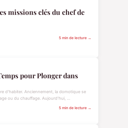
es missions clés du chef de
5 min de lecture →
 Temps pour Plonger dans
re d'habiter. Anciennement, la domotique se
rage ou du chauffage. Aujourd'hui, ...
5 min de lecture →