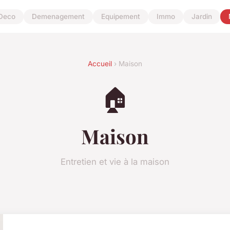
Deco
Demenagement
Equipement
Immo
Jardin
Accueil
› Maison
🏠
Maison
Entretien et vie à la maison