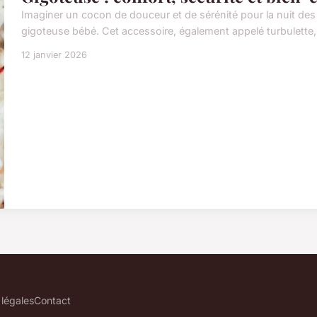
Imaginer un cocon de douceur et de sérénité pour la nuit de
gigoteuse bébé. Cet accessoire, également appelé turbulette,
12 janvier 2026
légales
Contact