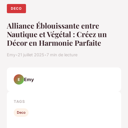
DECO
Alliance Éblouissante entre
Nautique et Végétal : Créez un
Décor en Harmonie Parfaite
Emy
•
21 juillet 2025
•
7 min de lecture
Emy
E
TAGS
Deco