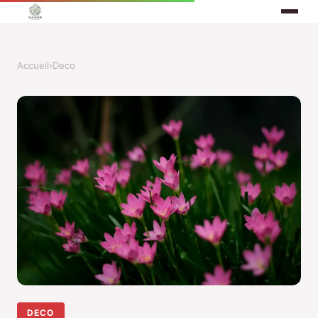
Accueil
›
Deco
DECO