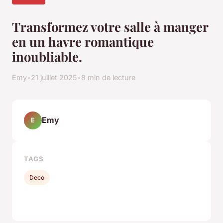
Transformez votre salle à manger
en un havre romantique
inoubliable.
Emy
•
21 juillet 2025
•
8 min de lecture
Emy
E
TAGS
Deco