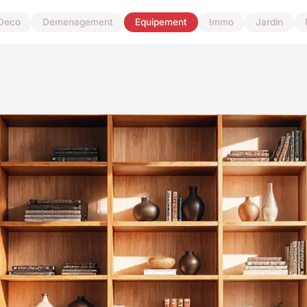
Deco
Demenagement
Equipement
Immo
Jardin