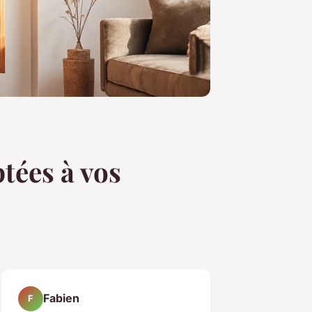
tées à vos
Fabien
F