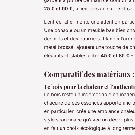
gardent à portée de main ce dont on a 
25 € et 60 €
, allient design sobre et c
L’entrée, elle, mérite une attention parti
Une console ou un meuble bas bien choisi
des clés et des courriers. Place à l’ordr
métal brossé, ajoutent une touche de ch
élégants et stables entre
45 € et 85 €
- 
Comparatif des matériaux : 
Le bois pour la chaleur et l'authenti
Le bois reste un indémodable en matièr
chacune de ces essences apporte une per
en particulier, crée une ambiance chale
style scandinave qu’avec un décor plus tr
en fait un choix écologique à long terme.