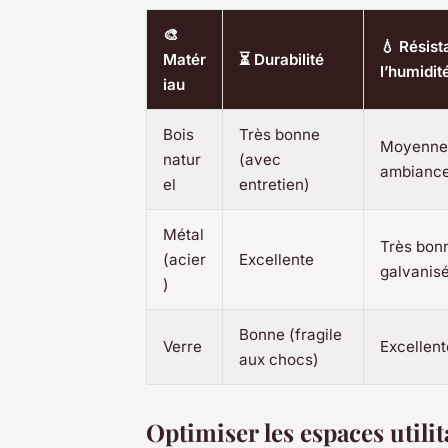
🎨
💧 Résist
Matér
⏳ Durabilité
l’humidit
iau
Bois
Très bonne
Moyenne 
natur
(avec
ambiance
el
entretien)
Métal
Très bonn
(acier
Excellente
galvanis
)
Bonne (fragile
Verre
Excellent
aux chocs)
Optimiser les espaces utilit