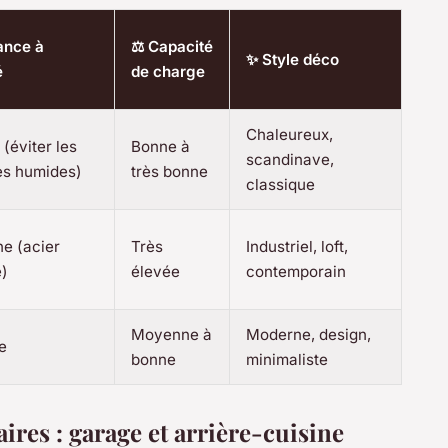
ance à
⚖️ Capacité
✨ Style déco
é
de charge
Chaleureux,
(éviter les
Bonne à
scandinave,
s humides)
très bonne
classique
e (acier
Très
Industriel, loft,
é)
élevée
contemporain
Moyenne à
Moderne, design,
e
bonne
minimaliste
aires : garage et arrière-cuisine