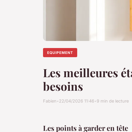
EQUIPEMENT
Les meilleures é
besoins
Fabien
•
22/04/2026 11:46
•
9 min de lecture
Les points à garder en tête