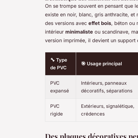
On se trompe souvent en pensant que le P
existe en noir, blanc, gris anthracite, 
des versions avec
effet bois
, béton ou 
intérieur
minimaliste
ou scandinave, mai
version imprimée, il devient un support d
🔧 Type
🎯 Usage principal
de PVC
PVC
Intérieurs, panneaux
expansé
décoratifs, séparations
PVC
Extérieurs, signalétique,
rigide
crédences
Des plaques décoratives pe