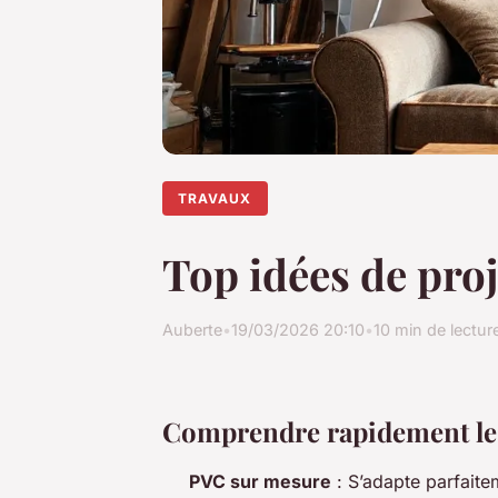
TRAVAUX
Top idées de pro
Auberte
•
19/03/2026 20:10
•
10 min de lectur
Comprendre rapidement le 
PVC sur mesure
: S’adapte parfaite